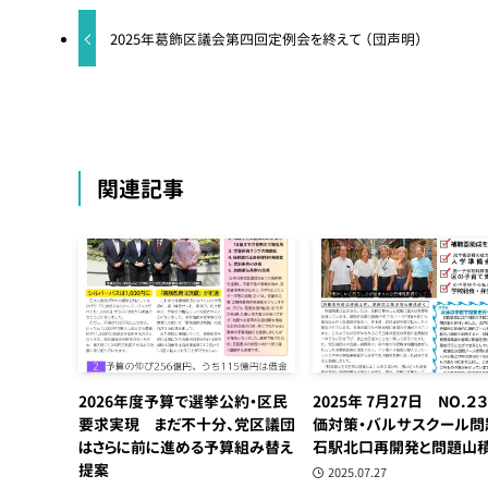
2025年葛飾区議会第四回定例会を終えて （団声明）
関連記事
2026年度予算で選挙公約・区民
2025年 7月27日 NO.２
要求実現 まだ不十分、党区議団
価対策・バルサスクール問
はさらに前に進める予算組み替え
石駅北口再開発と問題山
提案
2025.07.27