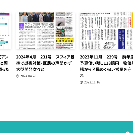
民アン
2024年4月 231号 スフィア基
2023年11月 229号 前年
と願
準で災害対策・区民の声聞かず
予算使い残し118憶円 物価
添った
大型開発次々と
騰から区民のくらし・営業を守
れ
2024.04.28
2023.11.16